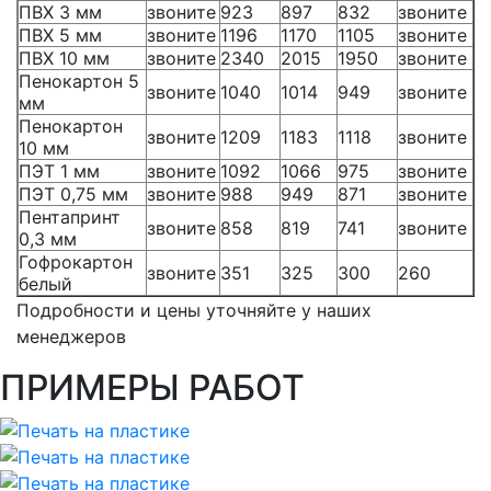
ПВХ 3 мм
звоните
923
897
832
звоните
ПВХ 5 мм
звоните
1196
1170
1105
звоните
ПВХ 10 мм
звоните
2340
2015
1950
звоните
Пенокартон 5
звоните
1040
1014
949
звоните
мм
Пенокартон
звоните
1209
1183
1118
звоните
10 мм
ПЭТ 1 мм
звоните
1092
1066
975
звоните
ПЭТ 0,75 мм
звоните
988
949
871
звоните
Пентапринт
звоните
858
819
741
звоните
0,3 мм
Гофрокартон
звоните
351
325
300
260
белый
Подробности и цены уточняйте у наших
менеджеров
ПРИМЕРЫ РАБОТ