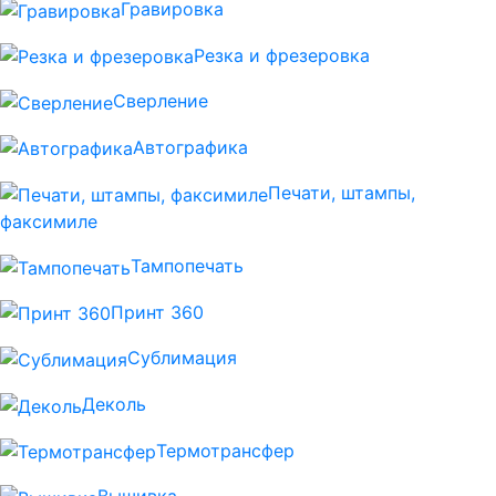
Гравировка
Резка и фрезеровка
Сверление
Автографика
Печати, штампы,
факсимиле
Тампопечать
Принт 360
Сублимация
Деколь
Термотрансфер