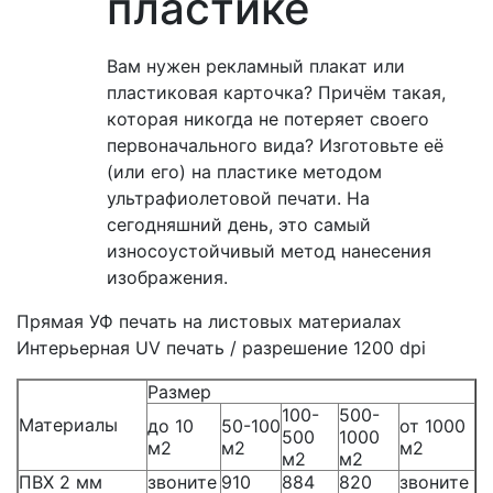
пластике
Вам нужен рекламный плакат или
пластиковая карточка? Причём такая,
которая никогда не потеряет своего
первоначального вида? Изготовьте её
(или его) на пластике методом
ультрафиолетовой печати. На
сегодняшний день, это самый
износоустойчивый метод нанесения
изображения.
Прямая УФ печать на листовых материалах
Интерьерная UV печать / разрешение 1200 dpi
Размер
100-
500-
Материалы
до 10
50-100
от 1000
500
1000
м2
м2
м2
м2
м2
ПВХ 2 мм
звоните
910
884
820
звоните